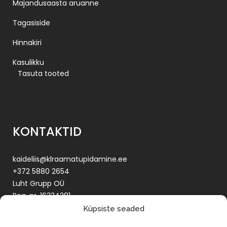
Majandusaasta aruanne
Tagasiside
Hinnakiri
Kasulikku
Tasuta tooted
KONTAKTID
kaideliis@klraamatupidamine.ee
+372 5880 2654
Luht Grupp OÜ
Reg. nr. 16334281
KMKR EE102420575
Küpsiste seaded
Tartu maakond, Tartu linn,