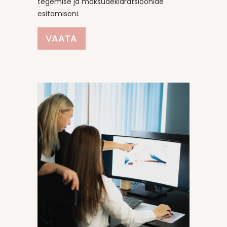
tegemise ja maksudeklaratsioonide
esitamiseni.
VAATA
0