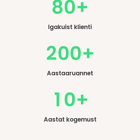
8
0
+
0
1
Igakuist klienti
2
0
0
+
0
Aastaaruannet
1
0
+
Aastat kogemust