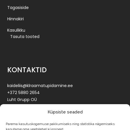
Tagasiside
Hinnakiri
Kasulikku
Tasuta tooted
KONTAKTID
kaideliis@klraamatupidamine.ee
+372 5880 2654
Luht Grupp OÜ
Reg. nr. 16334281
Küpsiste seaded
KMKR EE102420575
Tartu maakond, Tartu linn,
Parema kasutuskogemuse pakkumiseks ning statistika nägemiseks
Teguri 55, 50107
kasutame oma veebilehel küpsiseid.