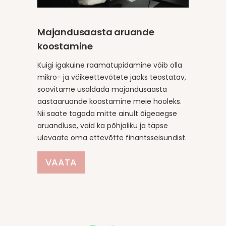
1
Majandusaasta aruande
2
koostamine
Kuigi igakuine raamatupidamine võib olla
3
mikro- ja väikeettevõtete jaoks teostatav,
soovitame usaldada majandusaasta
4
aastaaruande koostamine meie hooleks.
Nii saate tagada mitte ainult õigeaegse
aruandluse, vaid ka põhjaliku ja täpse
5
ülevaate oma ettevõtte finantsseisundist.
VAATA
6
7