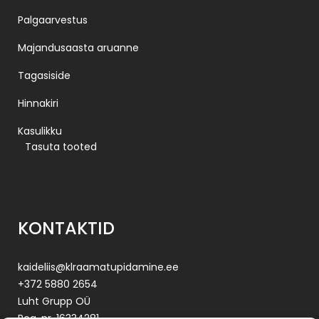
Palgaarvestus
Majandusaasta aruanne
Tagasiside
Hinnakiri
Kasulikku
Tasuta tooted
KONTAKTID
kaideliis@klraamatupidamine.ee
+372 5880 2654
Luht Grupp OÜ
Reg. nr. 16334281